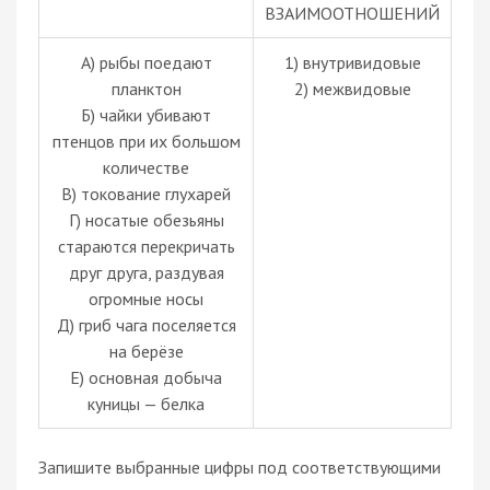
ВЗАИМООТНОШЕНИЙ
A) рыбы поедают
1) внутривидовые
планктон
2) межвидовые
Б) чайки убивают
птенцов при их большом
количестве
В) токование глухарей
Г) носатые обезьяны
стараются перекричать
друг друга, раздувая
огромные носы
Д) гриб чага поселяется
на берёзе
Е) основная добыча
куницы — белка
Запишите выбранные цифры под соответствующими