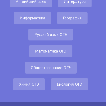
Английский язык
Литература
Информатика
География
Русский язык ОГЭ
Математика ОГЭ
Обществознание ОГЭ
Химия ОГЭ
Биология ОГЭ