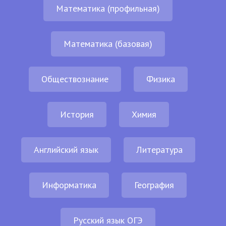
Математика (профильная)
Математика (базовая)
Обществознание
Физика
История
Химия
Английский язык
Литература
Информатика
География
Русский язык ОГЭ