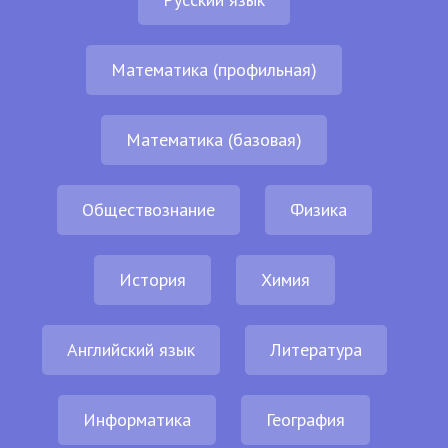
Математика (профильная)
Математика (базовая)
Обществознание
Физика
История
Химия
Английский язык
Литература
Информатика
География