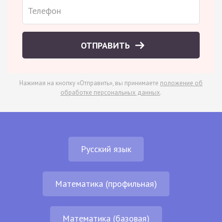
ОТПРАВИТЬ
Нажимая на кнопку «Отправить», вы принимаете
положение об
обработке персональных данных
.
Русский язык
Математика (профильная)
Математика (базовая)