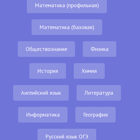
Математика (профильная)
Математика (базовая)
Обществознание
Физика
История
Химия
Английский язык
Литература
Информатика
География
Русский язык ОГЭ