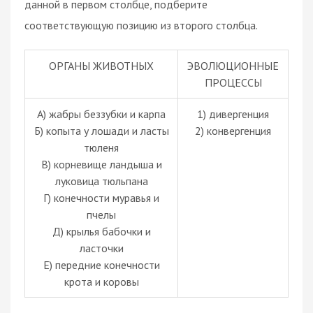
данной в первом столбце, подберите
соответствующую позицию из второго столбца.
ОРГАНЫ ЖИВОТНЫХ
ЭВОЛЮЦИОННЫЕ
ПРОЦЕССЫ
А) жабры беззубки и карпа
1) дивергенция
Б) копыта у лошади и ласты
2) конвергенция
тюленя
В) корневище ландыша и
луковица тюльпана
Г) конечности муравья и
пчелы
Д) крылья бабочки и
ласточки
Е) передние конечности
крота и коровы