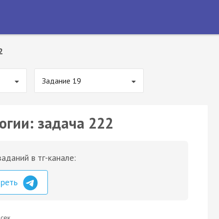
2
Задание 19
огии: задача 222
аданий в тг-канале:
треть
сек.