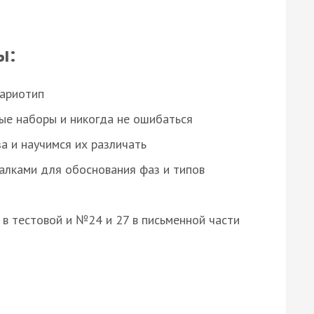
ы:
кариотип
ые наборы и никогда не ошибаться
а и научимся их различать
алками для обоснования фаз и типов
8 в тестовой и №24 и 27 в письменной части