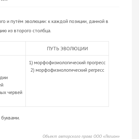
о и путём эволюции: к каждой позиции, данной в
ию из второго столбца.
ПУТЬ ЭВОЛЮЦИИ
1) морфофизиологический прогресс
2) морфофизиологический регресс
идии
ей
ных червей
буквами.
Объект авторского права ООО «Легион»