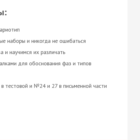
ы:
кариотип
ые наборы и никогда не ошибаться
а и научимся их различать
алками для обоснования фаз и типов
8 в тестовой и №24 и 27 в письменной части