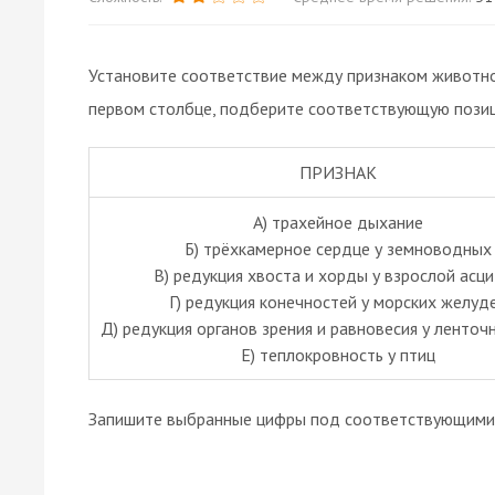
Установите соответствие между признаком животног
первом столбце, подберите соответствующую позиц
ПРИЗНАК
А) трахейное дыхание
Б) трёхкамерное сердце у земноводных
В) редукция хвоста и хорды у взрослой асц
Г) редукция конечностей у морских желуд
Д) редукция органов зрения и равновесия у ленточ
Е) теплокровность у птиц
Запишите выбранные цифры под соответствующими 