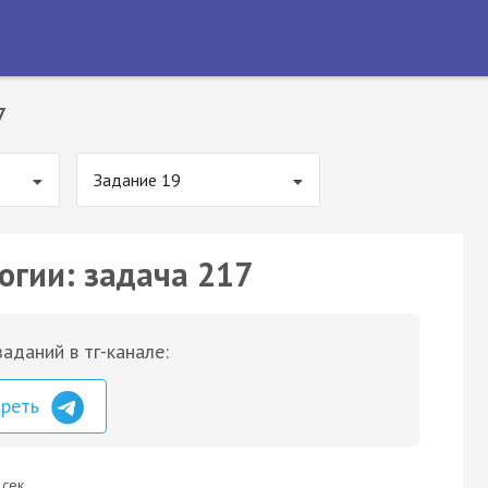
7
Задание 19
огии: задача 217
аданий в тг-канале:
треть
 сек.