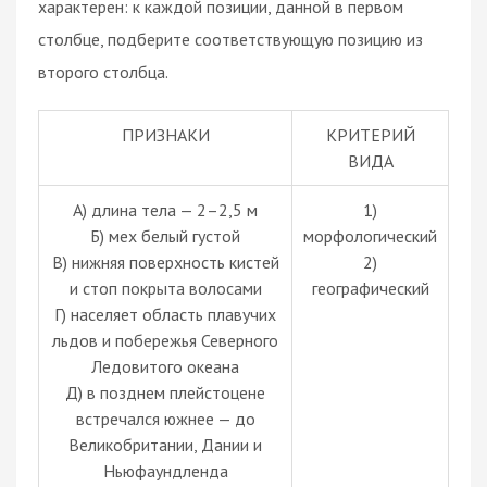
характерен: к каждой позиции, данной в первом
столбце, подберите соответствующую позицию из
второго столбца.
ПРИЗНАКИ
КРИТЕРИЙ
ВИДА
А) длина тела — 2–2,5 м
1)
Б) мех белый густой
морфологический
В) нижняя поверхность кистей
2)
и стоп покрыта волосами
географический
Г) населяет область плавучих
льдов и побережья Северного
Ледовитого океана
Д) в позднем плейстоцене
встречался южнее — до
Великобритании, Дании и
Ньюфаундленда