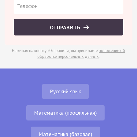
ОТПРАВИТЬ
Нажимая на кнопку «Отправить», вы принимаете
положение об
обработке персональных данных
.
Русский язык
Математика (профильная)
Математика (базовая)