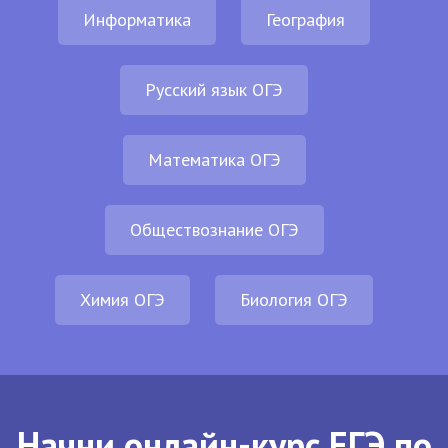
Информатика
География
Русский язык ОГЭ
Математика ОГЭ
Обществознание ОГЭ
Химия ОГЭ
Биология ОГЭ
Начни онлайн-курс ЕГЭ по