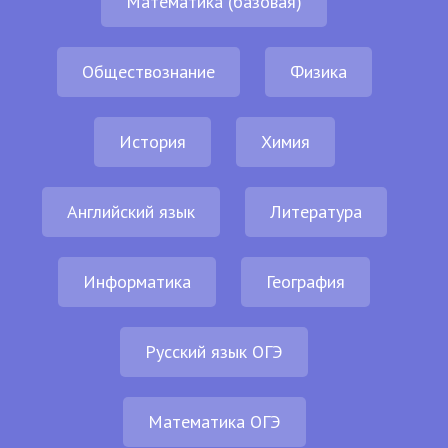
Математика (базовая)
Обществознание
Физика
История
Химия
Английский язык
Литература
Информатика
География
Русский язык ОГЭ
Математика ОГЭ