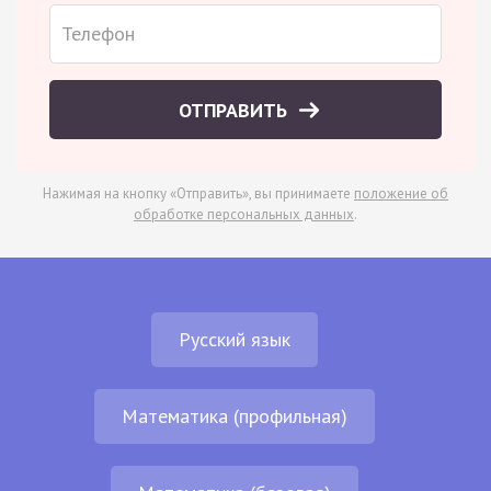
ОТПРАВИТЬ
Нажимая на кнопку «Отправить», вы принимаете
положение об
обработке персональных данных
.
Русский язык
Математика (профильная)