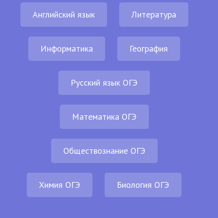
Английский язык
Литература
Информатика
География
Русский язык ОГЭ
Математика ОГЭ
Обществознание ОГЭ
Химия ОГЭ
Биология ОГЭ