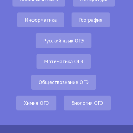
Информатика
География
Русский язык ОГЭ
Математика ОГЭ
Обществознание ОГЭ
Химия ОГЭ
Биология ОГЭ