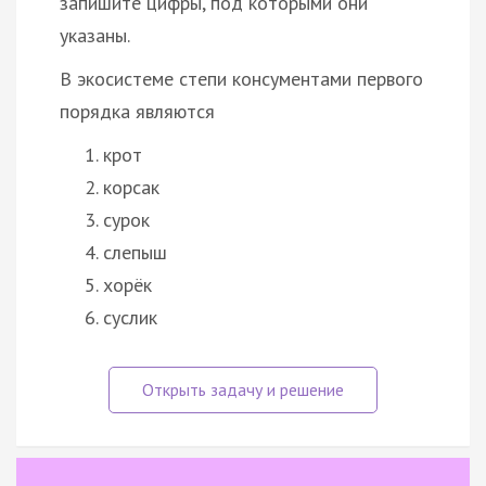
запишите цифры, под которыми они
указаны.
В экосистеме степи консументами первого
порядка являются
крот
корсак
сурок
слепыш
хорёк
суслик