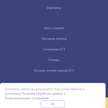
Варианты
Банк заданий
Перевод баллов
Сочинение ЕГЭ
Отзывы
Лучшие онлайн-школы ЕГЭ
Пользуясь сайтом, вы разрешаете сбор cookie-файлов и
принимаете
Политику обработки данных
и
Пользовательское соглашение
.
Бесплатная летняя школа
OK
ПОДРОБНЕЕ
ПРОВЕДИ ЭТО ЛЕТО С ПОЛЬЗОЙ