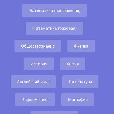
Математика (профильная)
Математика (базовая)
Обществознание
Физика
История
Химия
Английский язык
Литература
Информатика
География