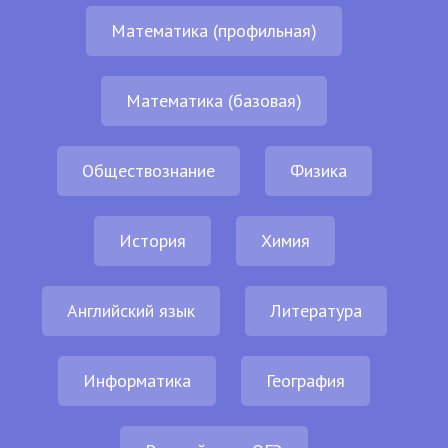
Математика (профильная)
Математика (базовая)
Обществознание
Физика
История
Химия
Английский язык
Литература
Информатика
География