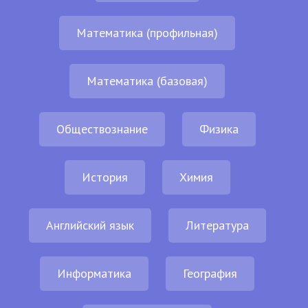
Математика (профильная)
Математика (базовая)
Обществознание
Физика
История
Химия
Английский язык
Литература
Информатика
География