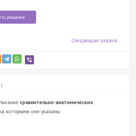
еть решение
Следующая задача
:
описание
сравнительно-анатомических
од которыми они указаны.