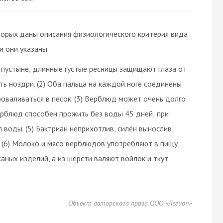
торых даны описания физиологического критерия вида
 они указаны.
 пустыне; длинные густые ресницы защищают глаза от
ть ноздри. (2) Оба пальца на каждой ноге соединены
оваливаться в песок. (3) Верблюд может очень долго
 Верблюд способен прожить без воды 45 дней; при
воды. (5) Бактриан неприхотлив, силён вынослив;
 (6) Молоко и мясо верблюдов употребляют в пищу,
ных изделий, а из шерсти валяют войлок и ткут
Объект авторского права ООО «Легион»