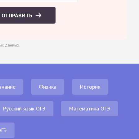
ОТПРАВИТЬ
ых данных
.
знание
Физика
История
Русский язык ОГЭ
Математика ОГЭ
ОГЭ