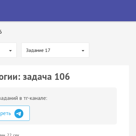
6
Задание 17
огии: задача 106
аданий в тг-канале:
треть
ин. 22 сек.