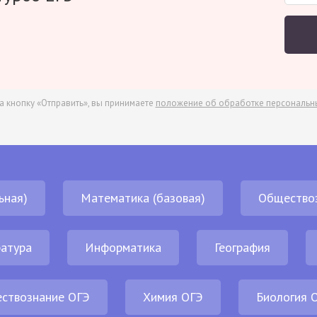
а кнопку «Отправить», вы принимаете
положение об обработке персональн
ьная)
Математика (базовая)
Общество
атура
Информатика
География
ствознание ОГЭ
Химия ОГЭ
Биология 