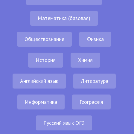
Математика (базовая)
Обществознание
Физика
История
Химия
Английский язык
Литература
Информатика
География
Русский язык ОГЭ