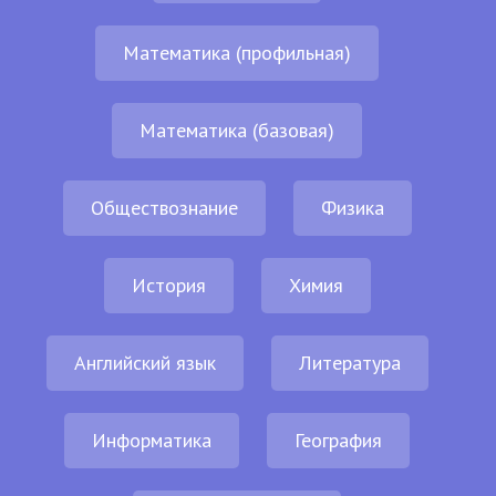
Математика (профильная)
Математика (базовая)
Обществознание
Физика
История
Химия
Английский язык
Литература
Информатика
География