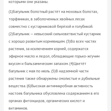
которыми они указаны.
(1)Багульник болотный растёт на моховых болотах,
торфяниках, в заболоченных хвойных лесах
совместно с кустарниковой берёзой и голубикой.
(2)Багульник — невысокий сильноветвистый кустарник
с хорошо развитым корневищем. (3)Во всех частях
растения, за исключением корней, содержатся
эфирное масло и ледол, обладающие горько-жгучим
вкусом и бальзамическим запахом. (4)Цветёт
багульник с мая по июль. (5)В надземной части
растения также обнаружены смолистые и дубильные
вещества. (6)Высокая антимикробная активность
настоев багульника обусловлена содержанием в его
органах фитонцидов, органических кислот и
витаминов.