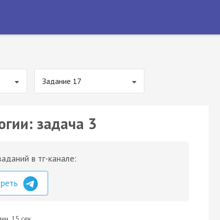
Задание 17
огии: задача 3
аданий в тг-канале:
треть
ин. 15 сек.