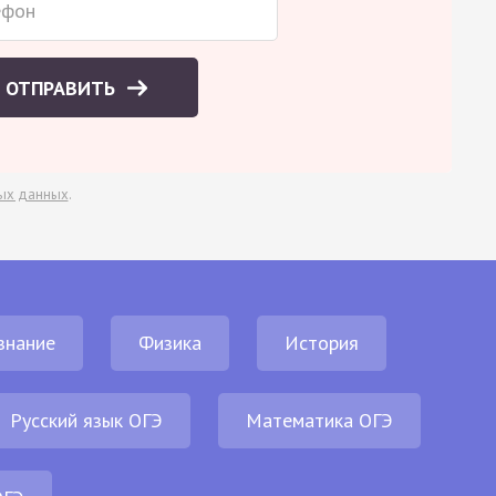
ОТПРАВИТЬ
ых данных
.
знание
Физика
История
Русский язык ОГЭ
Математика ОГЭ