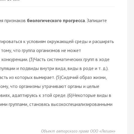
ия признаков
биологического прогресса
. Запишите
тироваться к условиям окружающей среды и расширять
к тому, что группа организмов не может
конкуренции. (3)Часть систематических групп в ходе
ляции и подвиды внутри вида, виды в роде и т. д.).
асть из которых вымирает. (5)Сидячий образ жизни,
тому, что организмы утрачивают органы и целые
виях, адаптируясь к этой среде. (6)Некоторые виды в
гими группами, становясь высокоспециализированными
Объект авторского права ООО «Легион»