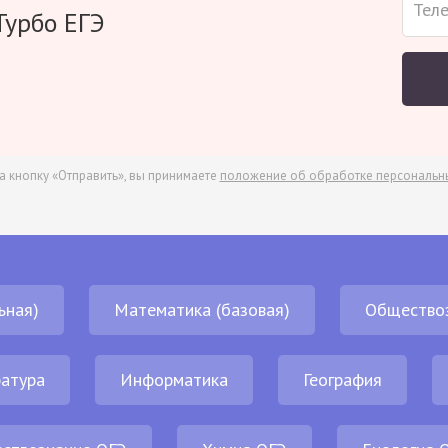
Турбо ЕГЭ
а кнопку «Отправить», вы принимаете
положение об обработке персональн
ьная)
Математика (базовая)
Общество
атура
Информатика
География