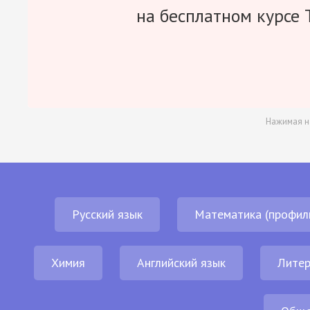
на бесплатном курсе 
Нажимая н
Русский язык
Математика (профил
Химия
Английский язык
Литер