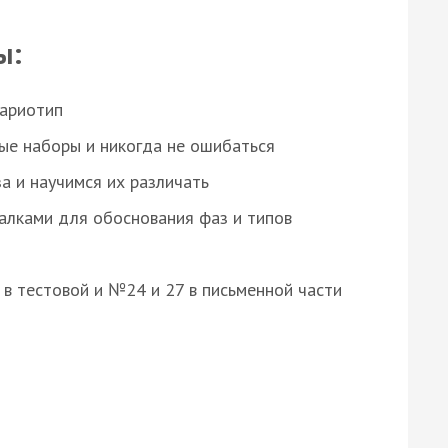
ы:
кариотип
ые наборы и никогда не ошибаться
а и научимся их различать
алками для обоснования фаз и типов
8 в тестовой и №24 и 27 в письменной части