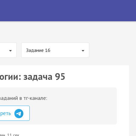
Задание 16
огии: задача 95
аданий в тг-канале:
треть
ин. 11 сек.