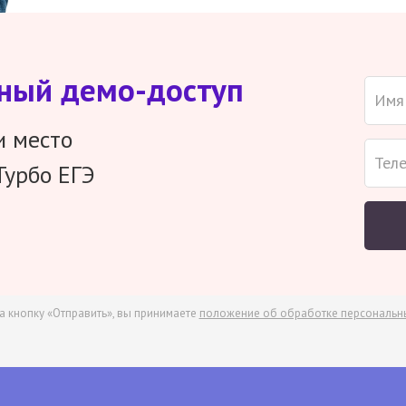
тный демо-доступ
и место
Турбо ЕГЭ
а кнопку «Отправить», вы принимаете
положение об обработке персональн