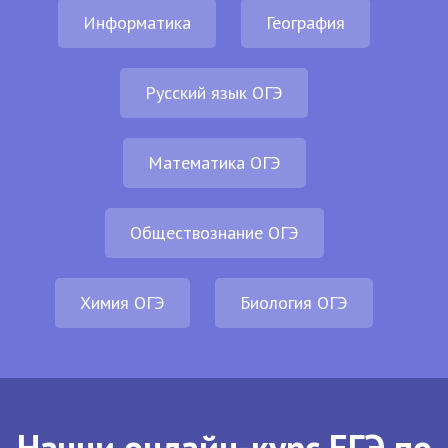
Информатика
География
Русский язык ОГЭ
Математика ОГЭ
Обществознание ОГЭ
Химия ОГЭ
Биология ОГЭ
Начни онлайн-курс ЕГЭ по