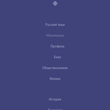
Русский язык
Математика
Профиль
База
Обществознание
Физика
История
Биология