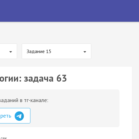
Задание 15
огии: задача 63
аданий в тг-канале:
треть
 сек.