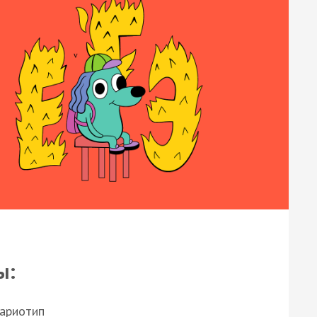
ы:
кариотип