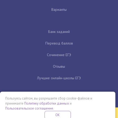
Варианты
Банк заданий
Перевод баллов
Сочинение ЕГЭ
Отзывы
Лучшие онлайн-школы ЕГЭ
Пользуясь сайтом, вы разрешаете сбор cookie-файлов и
принимаете
Политику обработки данных
и
Пользовательское соглашение
.
Бесплатная летняя школа
OK
ПОДРОБНЕЕ