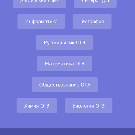
Английский язык
Литература
Информатика
География
Русский язык ОГЭ
Математика ОГЭ
Обществознание ОГЭ
Химия ОГЭ
Биология ОГЭ