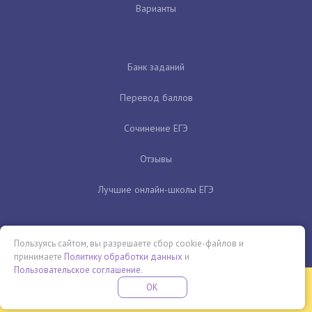
Варианты
Банк заданий
Перевод баллов
Сочинение ЕГЭ
Отзывы
Лучшие онлайн-школы ЕГЭ
Пользуясь сайтом, вы разрешаете сбор cookie-файлов и
принимаете
Политику обработки данных
и
Пользовательское соглашение
.
Бесплатная летняя школа
OK
ПОДРОБНЕЕ
ПРОВЕДИ ЭТО ЛЕТО С ПОЛЬЗОЙ