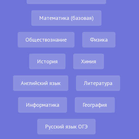
Математика (базовая)
Обществознание
Физика
История
Химия
Английский язык
Литература
Информатика
География
Русский язык ОГЭ