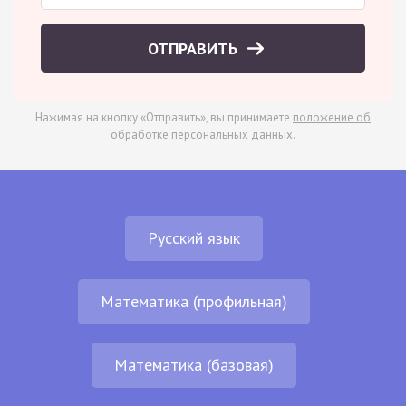
ОТПРАВИТЬ
Нажимая на кнопку «Отправить», вы принимаете
положение об
обработке персональных данных
.
Русский язык
Математика (профильная)
Математика (базовая)