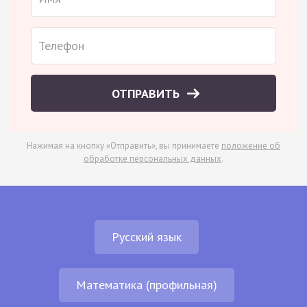
ОТПРАВИТЬ
Нажимая на кнопку «Отправить», вы принимаете
положение об
обработке персональных данных
.
Русский язык
Математика (профильная)