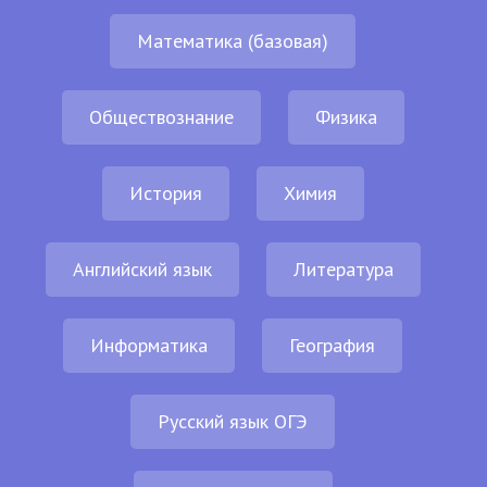
Математика (базовая)
Обществознание
Физика
История
Химия
Английский язык
Литература
Информатика
География
Русский язык ОГЭ