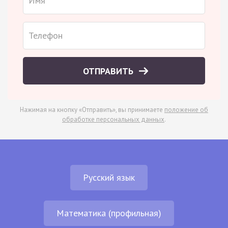
ОТПРАВИТЬ
Нажимая на кнопку «Отправить», вы принимаете
положение об
обработке персональных данных
.
Русский язык
Математика (профильная)