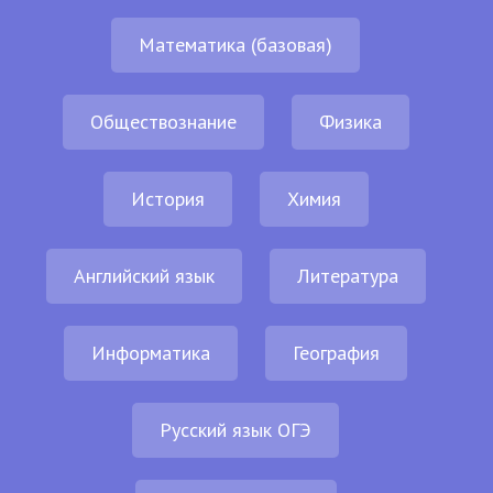
Математика (базовая)
Обществознание
Физика
История
Химия
Английский язык
Литература
Информатика
География
Русский язык ОГЭ