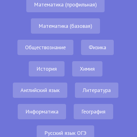
Математика (профильная)
Математика (базовая)
Обществознание
Физика
История
Химия
Английский язык
Литература
Информатика
География
Русский язык ОГЭ