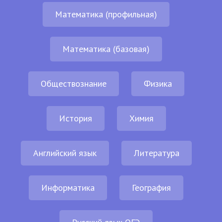
Математика (профильная)
Математика (базовая)
Обществознание
Физика
История
Химия
Английский язык
Литература
Информатика
География