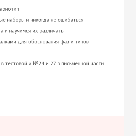
кариотип
ые наборы и никогда не ошибаться
а и научимся их различать
алками для обоснования фаз и типов
8 в тестовой и №24 и 27 в письменной части