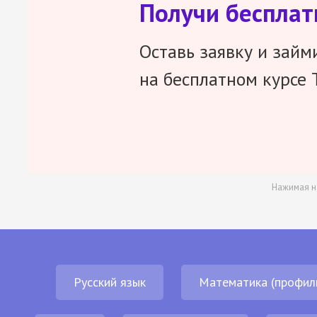
Получи беспла
Оставь заявку и займ
на бесплатном курсе 
Нажимая н
Русский язык
Математика (профил