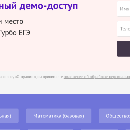
тный демо-доступ
и место
Турбо ЕГЭ
а кнопку «Отправить», вы принимаете
положение об обработке персональн
ьная)
Математика (базовая)
Общество