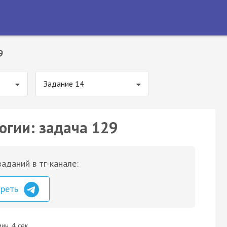
9
Задание 14
огии: задача 129
аданий в тг-канале:
треть
ин. 4 сек.