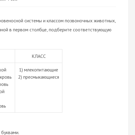
ровеносной системы и классом позвоночных животных,
анной в первом столбце, подберите соответствующую
КЛАСС
кой
1) млекопитающие
 кровь
2) пресмыкающиеся
ровь
ой
овь
буквами.