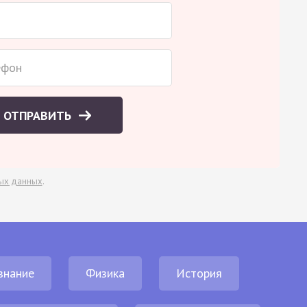
ОТПРАВИТЬ
ых данных
.
знание
Физика
История