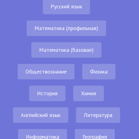
Русский язык
Математика (профильная)
Математика (базовая)
Обществознание
Физика
История
Химия
Английский язык
Литература
Информатика
География