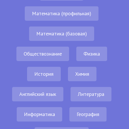
Математика (профильная)
Математика (базовая)
Обществознание
Физика
История
Химия
Английский язык
Литература
Информатика
География