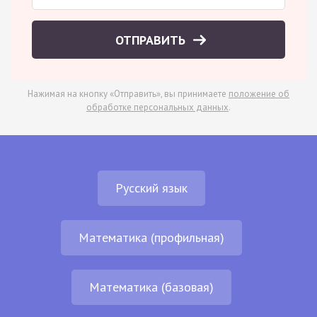
ОТПРАВИТЬ
Нажимая на кнопку «Отправить», вы принимаете
положение об
обработке персональных данных
.
Русский язык
Математика (профильная)
Математика (базовая)