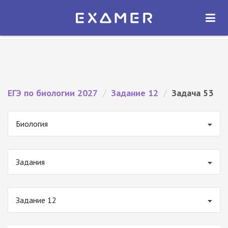
Экзамер — ЕГЭ 2027
×
ОТКРЫТЬ
Экзамер
Бесплатно - В Google Play
ЕГЭ по биологии 2027
/
Задание 12
/
Задача 53
Биология
Задания
Задание 12