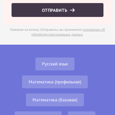
ОТПРАВИТЬ
Нажимая на кнопку «Отправить», вы принимаете
положение об
обработке персональных данных
.
Русский язык
Математика (профильная)
Математика (базовая)