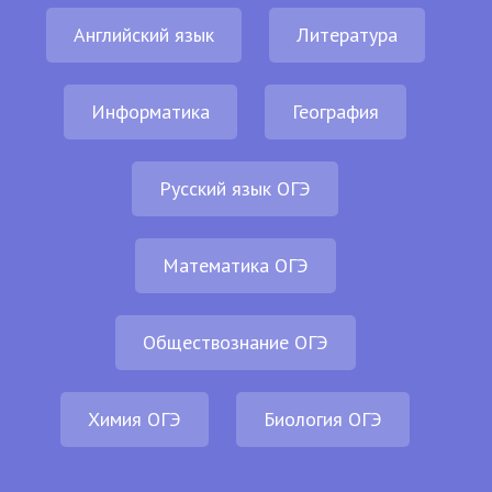
Английский язык
Литература
Информатика
География
Русский язык ОГЭ
Математика ОГЭ
Обществознание ОГЭ
Химия ОГЭ
Биология ОГЭ