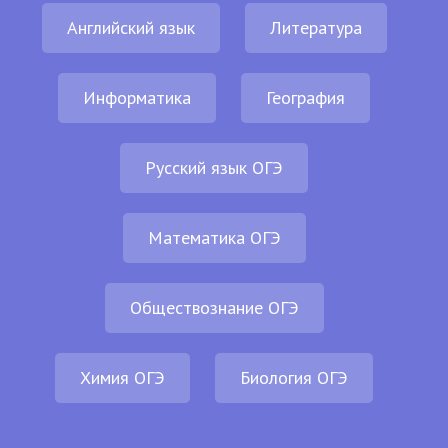
Английский язык
Литература
Информатика
География
Русский язык ОГЭ
Математика ОГЭ
Обществознание ОГЭ
Химия ОГЭ
Биология ОГЭ