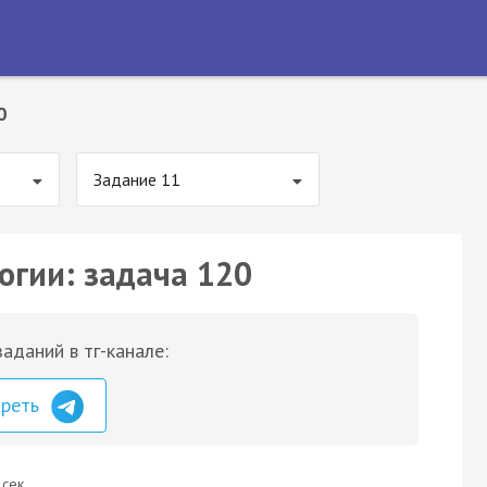
0
Задание 11
огии: задача 120
аданий в тг-канале:
треть
 сек.