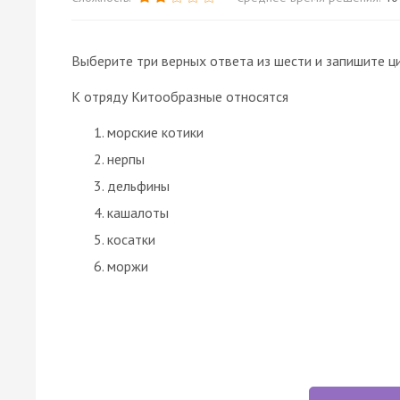
Выберите три верных ответа из шести и запишите ц
К отряду Китообразные относятся
морские котики
нерпы
дельфины
кашалоты
косатки
моржи