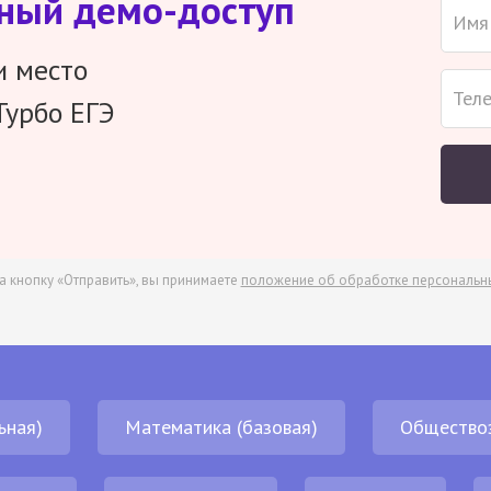
тный демо-доступ
и место
Турбо ЕГЭ
а кнопку «Отправить», вы принимаете
положение об обработке персональн
ьная)
Математика (базовая)
Общество