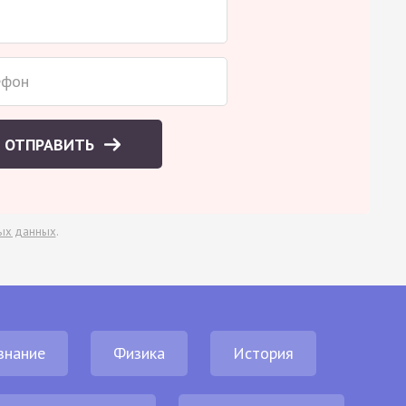
ОТПРАВИТЬ
ых данных
.
знание
Физика
История