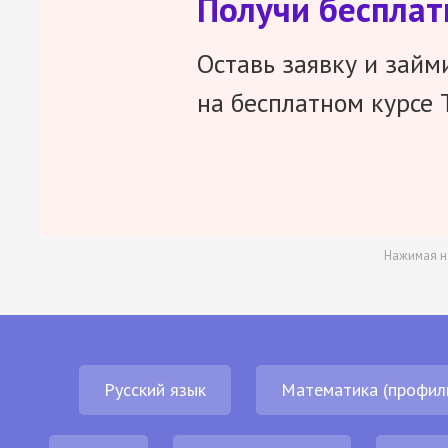
Получи беспла
Оставь заявку и займ
на бесплатном курсе 
Нажимая н
Русский язык
Математика (профил