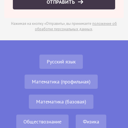
ОТПРАВИТЬ
Нажимая на кнопку «Отправить», вы принимаете
положение об
обработке персональных данных
.
Русский язык
Математика (профильная)
Математика (базовая)
Обществознание
Физика