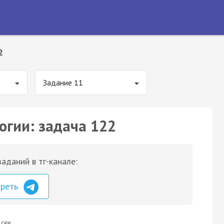
2
Задание 11
огии: задача 122
аданий в тг-канале:
треть
 сек.