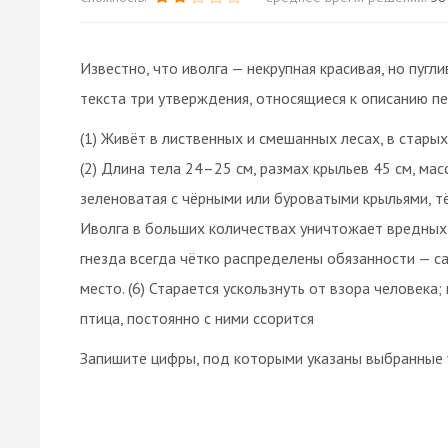
Известно, что иволга — некрупная красивая, но пугл
текста три утверждения, относящиеся к описанию п
(1) Живёт в лиственных и смешанных лесах, в старых
(2) Длина тела 24–25 см, размах крыльев 45 см, мас
зеленоватая с чёрными или буроватыми крыльями, тё
Иволга в больших количествах уничтожает вредных д
гнезда всегда чётко распределены обязанности — са
место. (6) Старается ускользнуть от взора человек
птица, постоянно с ними ссорится
Запишите цифры, под которыми указаны выбранные 