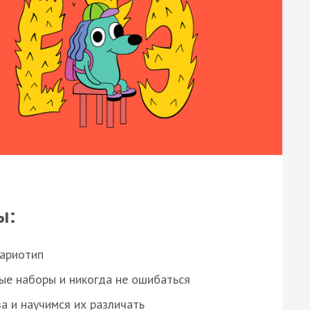
ы:
кариотип
ые наборы и никогда не ошибаться
а и научимся их различать