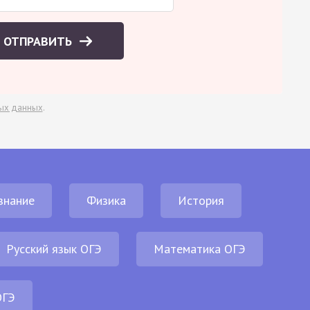
ОТПРАВИТЬ
ых данных
.
знание
Физика
История
Русский язык ОГЭ
Математика ОГЭ
ОГЭ