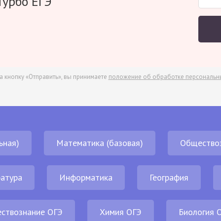
Турбо ЕГЭ
а кнопку «Отправить», вы принимаете
положение об обработке персональн
ьная)
Математика (базовая)
Общество
атура
Информатика
География
ствознание ОГЭ
Химия ОГЭ
Биология 