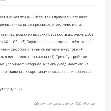
ивая и дикая птица. Выберите из приведённого ниже
еречисленных выше признаков этого животного.
 светлых рощах на высоких берёзах, ивах, ольхе, дубе.
са 60–100 г. (3) Окраска оперения яркая — жёлтая или
мным хвостом и тёмными пятнами на голове. (4)
ля леса волосатых гусениц. (5) При обустройстве
мец собирает материал, а самка укладывает его на
а; по отношению к сородичам неуживчивая и драчливая
утверждения.
Объект авторского права ООО «Легион»