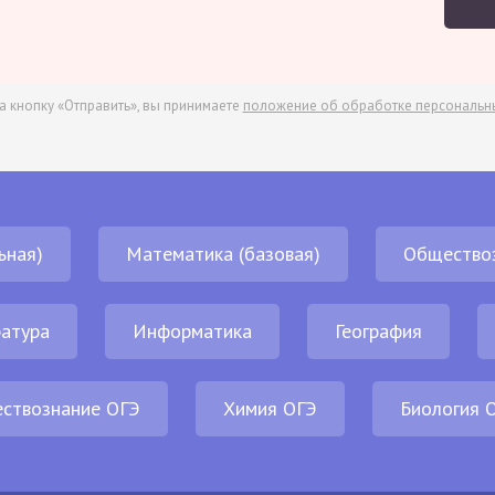
а кнопку «Отправить», вы принимаете
положение об обработке персональн
ьная)
Математика (базовая)
Общество
атура
Информатика
География
ствознание ОГЭ
Химия ОГЭ
Биология 