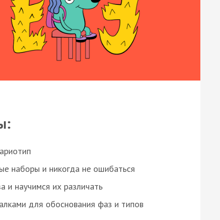
ы:
кариотип
ые наборы и никогда не ошибаться
а и научимся их различать
алками для обоснования фаз и типов