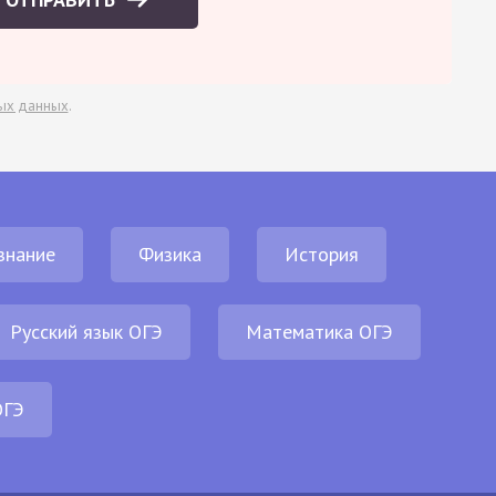
ых данных
.
знание
Физика
История
Русский язык ОГЭ
Математика ОГЭ
ОГЭ