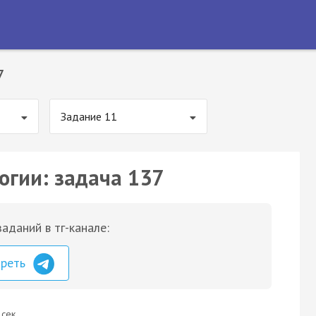
7
Задание 11
огии: задача 137
аданий в тг-канале:
треть
 сек.