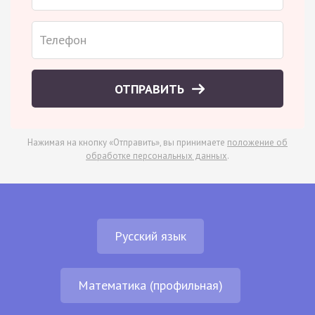
ОТПРАВИТЬ
Нажимая на кнопку «Отправить», вы принимаете
положение об
обработке персональных данных
.
Русский язык
Математика (профильная)