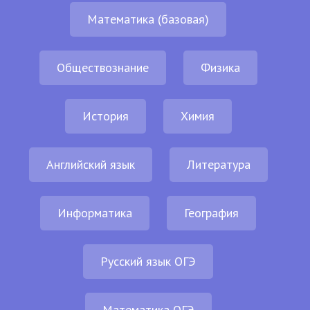
Математика (базовая)
Обществознание
Физика
История
Химия
Английский язык
Литература
Информатика
География
Русский язык ОГЭ
Математика ОГЭ