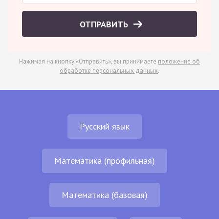
ОТПРАВИТЬ
Нажимая на кнопку «Отправить», вы принимаете
положение об
обработке персональных данных
.
Русский язык
Математика (профильная)
Математика (базовая)