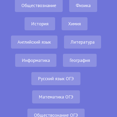
Обществознание
Физика
История
Химия
Английский язык
Литература
Информатика
География
Русский язык ОГЭ
Математика ОГЭ
Обществознание ОГЭ