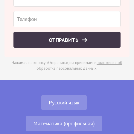
ОТПРАВИТЬ
Нажимая на кнопку «Отправить», вы принимаете
положение об
обработке персональных данных
.
Русский язык
Математика (профильная)