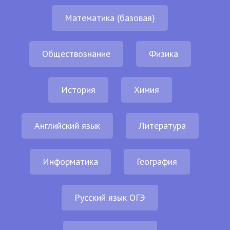
Математика (базовая)
Обществознание
Физика
История
Химия
Английский язык
Литература
Информатика
География
Русский язык ОГЭ