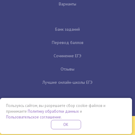
Варианты
Банк заданий
Перевод баллов
Сочинение ЕГЭ
Отзывы
Лучшие онлайн-школы ЕГЭ
Пользуясь сайтом, вы разрешаете сбор cookie-файлов и
принимаете
Политику обработки данных
и
Пользовательское соглашение
.
Бесплатная летняя школа
OK
ПОДРОБНЕЕ
ПРОВЕДИ ЭТО ЛЕТО С ПОЛЬЗОЙ