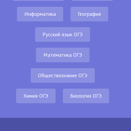
Информатика
География
Русский язык ОГЭ
Математика ОГЭ
Обществознание ОГЭ
Химия ОГЭ
Биология ОГЭ