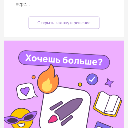
пере…