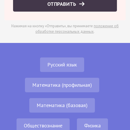
ОТПРАВИТЬ
Нажимая на кнопку «Отправить», вы принимаете
положение об
обработке персональных данных
.
Русский язык
Математика (профильная)
Математика (базовая)
Обществознание
Физика