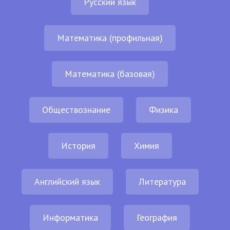
Русский язык
Математика (профильная)
Математика (базовая)
Обществознание
Физика
История
Химия
Английский язык
Литература
Информатика
География