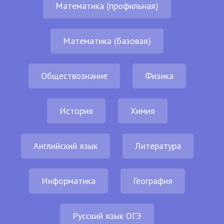
Математика (профильная)
Математика (базовая)
Обществознание
Физика
История
Химия
Английский язык
Литература
Информатика
География
Русский язык ОГЭ